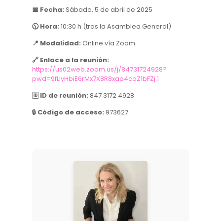
📅 Fecha:
Sábado, 5 de abril de 2025
🕥 Hora:
10:30 h (tras la Asamblea General)
📍 Modalidad:
Online vía Zoom
🔗 Enlace a la reunión:
https://us02web.zoom.us/j/84731724928?
pwd=9fLiyHbiE6rMx7X8R8xap4coZ1bFZj.1
🆔 ID de reunión:
847 3172 4928
🔒 Código de acceso:
973627